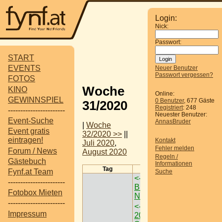
Login:
Nick:
Passwort:
START
EVENTS
Neuer Benutzer
Passwort vergessen?
FOTOS
Woche
KINO
Online:
GEWINNSPIEL
0 Benutzer
, 677 Gäste
31/2020
Registriert
: 248
-----------------------
Neuester Benutzer:
Event-Suche
AnnasBruder
|
Woche
Event gratis
32/2020 >>
||
eintragen!
Kontakt
Juli 2020
,
Fehler melden
Forum / News
August 2020
Regeln /
Gästebuch
Informationen
Tag
Termine
Fynf.at Team
Suche
<-
100tage sommer @
-----------------------
Brunn am Gebirge <
Fotobox Mieten
Nö >
->
-----------------------
<-
Heldenbar Saison
Impressum
2020 Opening feat