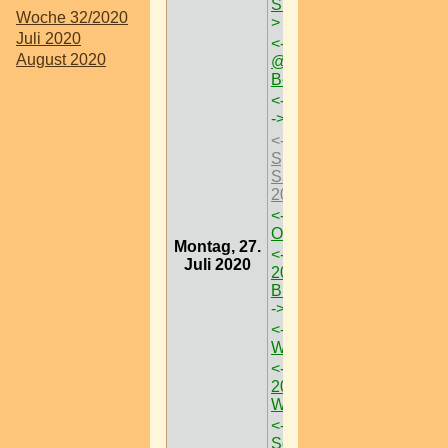
Superfly DJ Sessions
-
Woche 32/2020
>
Juli 2020
<-
Cats - Das Musical
August 2020
@ Ronacher > W < 1
Bez.
->
<-
Donauinselfest 2020
->
<-
Theater am
Spittelberg -
Saisoneröffnung 1. Juli
2020
->
<-
Theater im Park @
Oberes Belvedere
->
Montag, 27.
<-
Ottakringer Bierfest
Juli 2020
2020 @ Ottakringer
Brauerei > W < 16 Bez
->
<-
Wir sind
Wien.Festival 2020
->
<-
16. Afrika Tage Wien
2020 @ Doanuinsel <
W > 22 Bez
->
<-
Sommer.Schlössl.Markt