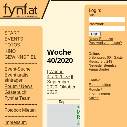
Login:
Nick:
Passwort:
START
EVENTS
Neuer Benutzer
Passwort vergessen?
FOTOS
Woche
KINO
Online:
GEWINNSPIEL
0 Benutzer
, 604 Gäste
40/2020
Registriert
: 248
-----------------------
Neuester Benutzer:
Event-Suche
AnnasBruder
|
Woche
Event gratis
41/2020 >>
||
eintragen!
Kontakt
September
Fehler melden
Forum / News
2020
,
Oktober
Regeln /
2020
Gästebuch
Informationen
Fynf.at Team
Suche
Tag
Termine
-----------------------
<-
Cats - Das
Fotobox Mieten
Musical @
-----------------------
Ronacher > W <
Impressum
1 Bez.
->