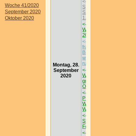
<-
Theater am
Woche 41/2020
Spittelberg -
September 2020
Saisoneröffnung
1. Juli 2020
->
Oktober 2020
<-
Wir sind
Wien.Festival
2020
->
<-
Kabarett / frau
franzi /
Beethoven – da
wiggal van
ruamogga
->
Montag, 28.
<-
Brunner
September
Wiesn | NÖ
2020
größtes
Oktoberfest
->
<-
Trachten
Pracht @
Wiener Prater >
W < 2 Bez
->
<-
European
Street Food
Festival
->
<-
Trachtenfest