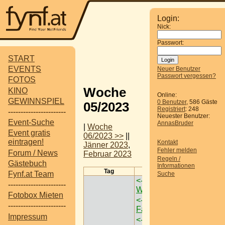
Login:
Nick:
Passwort:
START
EVENTS
Neuer Benutzer
Passwort vergessen?
FOTOS
Woche
KINO
Online:
GEWINNSPIEL
0 Benutzer
, 586 Gäste
05/2023
Registriert
: 248
-----------------------
Neuester Benutzer:
Event-Suche
AnnasBruder
|
Woche
Event gratis
06/2023 >>
||
eintragen!
Kontakt
Jänner 2023
,
Fehler melden
Forum / News
Februar 2023
Regeln /
Gästebuch
Informationen
Tag
Termine
Fynf.at Team
Suche
<-
Monets Garten
-----------------------
Wien
->
Fotobox Mieten
<-
Palazzo:
-----------------------
Family Affairs
->
Impressum
<-
Dino Tattendorf