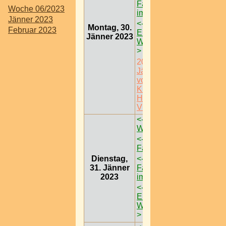
Familienausflug
Woche 06/2023
im Lichterwald
->
Jänner 2023
<-
Wiener
Montag, 30.
Februar 2023
Eistraum 2023 @
Jänner 2023
Wiener Rathaus
-
>
20:00
100.
Jägerball I Ball
vom Grünen
Kreuz @
HOFBURG
Vienna
<-
Monets Garten
Wien
->
<-
Palazzo:
Family Affairs
->
Dienstag,
<-
Dino Tattendorf
31. Jänner
Familienausflug
2023
im Lichterwald
->
<-
Wiener
Eistraum 2023 @
Wiener Rathaus
-
>