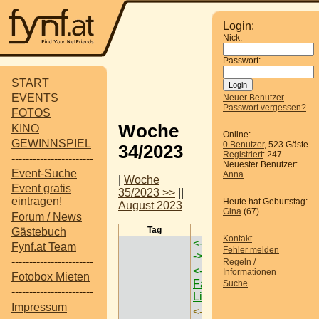
Login:
Nick:
Passwort:
START
EVENTS
Neuer Benutzer
Passwort vergessen?
FOTOS
Woche
KINO
Online:
GEWINNSPIEL
0 Benutzer
, 523 Gäste
34/2023
Registriert
: 247
-----------------------
Neuester Benutzer:
Event-Suche
Anna
|
Woche
Event gratis
35/2023 >>
||
eintragen!
Heute hat Geburtstag:
August 2023
Gina
(67)
Forum / News
Tag
Termine
Gästebuch
Kontakt
<-
Monets Garten Wien
Fynf.at Team
Fehler melden
->
-----------------------
Regeln /
<-
Dino Tattendorf
Informationen
Fotobox Mieten
Familienausflug im
Suche
-----------------------
Lichterwald
->
Impressum
<-
DIE WILDSTYLE &