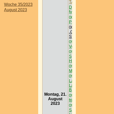
TATTOO MESSE
->
Woche 35/2023
Dein Gewinnspiel auf
August 2023
fynf.at eintragen
00:00
Freizeit /
Paintball < Nö >
00:00
Ausflugsziel /
„Grüner See“ @
Steiermark
09:00
Schanigärten /
Volee
09:00
Auslugsziel /
Spanischen
Hofreitschule
09:00
Ausflugsziel /
Museum / Hermesvilla
09:00
Ausflugsziel /
Lainzer Tiergarten @
Lainzer Tor > W < 13
Bez
Montag, 21.
09:00
Podersdorf -
August
frischer Wind am See
2023
09:00
Ausflugsziel /Das
Schneedorf - das 1.