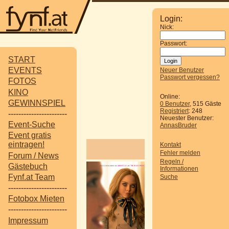
Login:
Nick:
Passwort:
START
EVENTS
Neuer Benutzer
Passwort vergessen?
FOTOS
KINO
Online:
GEWINNSPIEL
0 Benutzer
, 515 Gäste
Registriert
: 248
-----------------------
Neuester Benutzer:
Event-Suche
AnnasBruder
Event gratis
eintragen!
Kontakt
Fehler melden
Forum / News
Regeln /
Gästebuch
M3GAN
Informationen
Fynf.at Team
Suche
Startdatum: ab 12.
-----------------------
Sie ist auf Freundscha
Spielzeug, designt als 
Fotobox Mieten
Eltern. Als Robotik-Exp
-----------------------
Vormund ihrer verwaiste
Impressum
Puppe mit nach Hause.