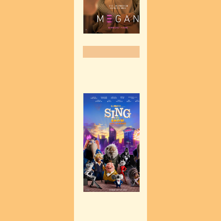
entwickelt einen gerade
--> mehr zum Film
Sing – Die Show 
Startdatum: ab 20.
Diesmal will Koala Bust
Bühnenshow präsentiere
spektakuläre Hits verla
des Moon Theater. Das 
wäre perfekt – aber es g
müssen Buster Moon, S
Elefantin Meena, Goril
irgendwie bis zum Büro
den skrupellosen Wolf 
Ein hoffnungsloses Unt
verspricht: Rocklegende
Bühne zurückkehren! Da
vom Showbusiness zurü
All-Star-Ensemble daran
stellen, macht sich de
einem großen Erfolg beg