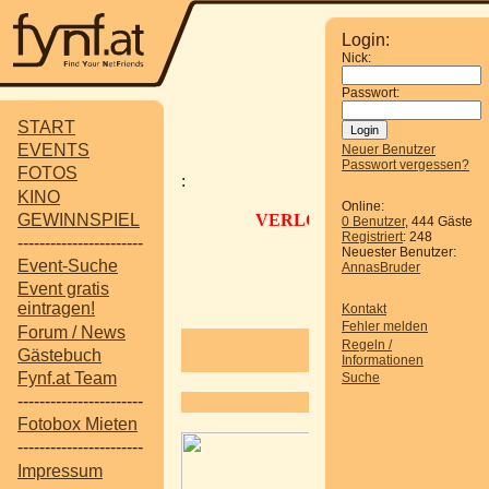
Login:
Nick:
Passwort:
START
EVENTS
Neuer Benutzer
Passwort vergessen?
FOTOS
:
KINO
ACHTUNG
Online:
GEWINNSPIEL
VERLOSUNG TEIL, DIE A
0 Benutzer
, 444 Gäste
Registriert
: 248
Es müssen
-----------------------
Neuester Benutzer:
USERNAME, Vorn
Event-Suche
AnnasBruder
(Die Daten
Event gratis
E-Mails mit fehle
eintragen!
Kontakt
Fehler melden
Forum / News
Regeln /
Home
Fotos
/
Eve
/
Gästebuch
Informationen
Fynf.at Team
Suche
-----------------------
Fotobox Mieten
DER WINTER T
-----------------------
Am
14.02 2018
Impressum