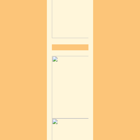
Wir Verlosen 1 mal 2
Ausgespielt
Mehr erfahren
Fifty Shades Of Gr
Am
08.02.2018 im
f
ynf.at Gewinnspiel
Wir verlosen mit un
Erlebe den Höhepu
Mrs. Grey wird Sie
Mrs. Grey wird Sie
Ausgespielt