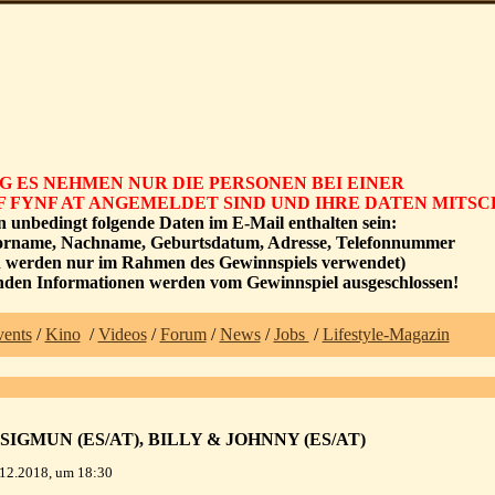
 ES NEHMEN NUR DIE PERSONEN BEI EINER
UF FYNF AT ANGEMELDET SIND UND IHRE DATEN MITS
 unbedingt folgende Daten im E-Mail enthalten sein:
ame, Nachname, Geburtsdatum, Adresse, Telefonnummer
n werden nur im Rahmen des Gewinnspiels verwendet)
enden Informationen werden vom Gewinnspiel ausgeschlossen!
ents
/
Kino
/
Videos
/
Forum
/
News
/
Jobs
/
Lifestyle-Magazin
SIGMUN (ES/AT), BILLY & JOHNNY (ES/AT)
12.2018, um 18:30