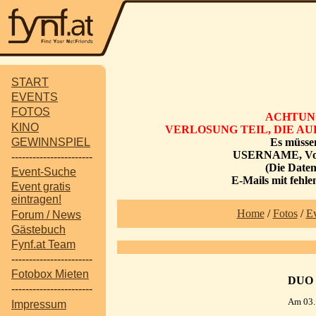
START
EVENTS
FOTOS
ACHTUNG
KINO
VERLOSUNG TEIL, DIE A
GEWINNSPIEL
Es müssen
USERNAME, Vorn
-----------------------
(Die Date
Event-Suche
E-Mails mit fehl
Event gratis
eintragen!
Home
/
Fotos
/
Ev
Forum / News
Gästebuch
Fynf.at Team
-----------------------
Fotobox Mieten
DUO 
-----------------------
Am 03.
Impressum