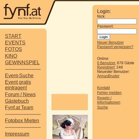
Login:
Nick:
Passwort:
START
EVENTS
Neuer Benutzer
Passwort vergessen?
FOTOS
KINO
VERLOSUNG TEI
Online:
GEWINNSPIEL
0 Benutzer
, 678 Gäste
Registriert
: 248
-----------------------
Neuester Benutzer:
Event-Suche
AnnasBruder
Event gratis
E
eintragen!
Kontakt
Fehler melden
Forum / News
Regeln /
Gästebuch
Home
/
Fo
Informationen
Fynf.at Team
Suche
-----------------------
Fotobox Mieten
-----------------------
Impressum
Wir verlsoen 2x2 Freik