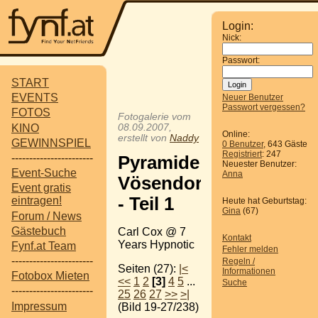
Login:
Nick:
Passwort:
START
EVENTS
Neuer Benutzer
Passwort vergessen?
FOTOS
Fotogalerie vom
KINO
08.09.2007,
Online:
erstellt von
Naddy
GEWINNSPIEL
0 Benutzer
, 643 Gäste
Registriert
: 247
-----------------------
Pyramide
Neuester Benutzer:
Event-Suche
Anna
Vösendorf
Event gratis
- Teil 1
eintragen!
Heute hat Geburtstag:
Gina
(67)
Forum / News
Gästebuch
Carl Cox @ 7
Kontakt
Years Hypnotic
Fynf.at Team
Fehler melden
-----------------------
Regeln /
Seiten (27):
|<
Informationen
Fotobox Mieten
<<
1
2
[3]
4
5
...
Suche
-----------------------
25
26
27
>>
>|
Impressum
(Bild 19-27/238)