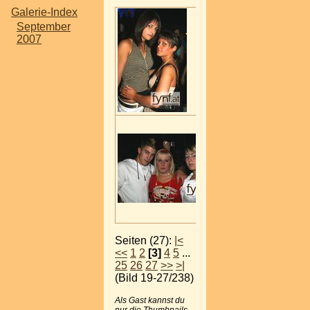
Galerie-Index
September
2007
Seiten (27):
|<
<<
1
2
[3]
4
5
...
25
26
27
>>
>|
(Bild 19-27/238)
Als Gast kannst du
nur die Thumbnails