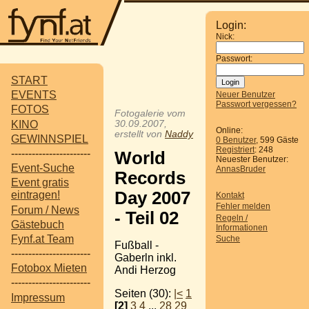
Login:
Nick:
Passwort:
START
EVENTS
Neuer Benutzer
Passwort vergessen?
FOTOS
Fotogalerie vom
KINO
30.09.2007,
Online:
erstellt von
Naddy
GEWINNSPIEL
0 Benutzer
, 599 Gäste
Registriert
: 248
-----------------------
World
Neuester Benutzer:
Event-Suche
AnnasBruder
Records
Event gratis
Day 2007
eintragen!
Kontakt
Fehler melden
Forum / News
- Teil 02
Regeln /
Gästebuch
Informationen
Fynf.at Team
Suche
Fußball -
-----------------------
Gaberln inkl.
Fotobox Mieten
Andi Herzog
-----------------------
Seiten (30):
|<
1
Impressum
[2]
3
4
...
28
29