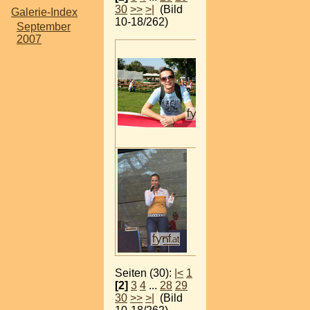
30
>>
>|
(Bild
Galerie-Index
10-18/262)
September
2007
Seiten (30):
|<
1
[2]
3
4
...
28
29
30
>>
>|
(Bild