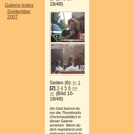
18/48)
Galerie-Index
September
2007
Seiten (6):
|<
1
[2]
3
4
5
6
>>
>|
(Bild 10-
18/48)
Als Gast kannst du
nur die Thumbnails
(Vorschaubilder) in
dieser Galerie
ansehen. Wenn du
dich registrierst und
einloggst, kannst du