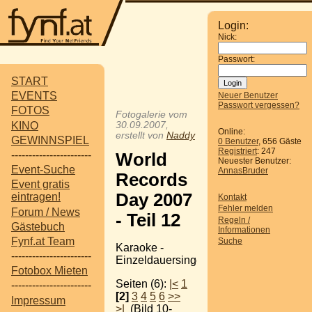
Login:
Nick:
Passwort:
START
EVENTS
Neuer Benutzer
Passwort vergessen?
FOTOS
Fotogalerie vom
KINO
30.09.2007,
Online:
erstellt von
Naddy
GEWINNSPIEL
0 Benutzer
, 656 Gäste
Registriert
: 247
-----------------------
World
Neuester Benutzer:
Event-Suche
AnnasBruder
Records
Event gratis
Day 2007
eintragen!
Kontakt
Fehler melden
Forum / News
- Teil 12
Regeln /
Gästebuch
Informationen
Fynf.at Team
Suche
Karaoke -
-----------------------
Einzeldauersingen
Fotobox Mieten
Seiten (6):
|<
1
-----------------------
[2]
3
4
5
6
>>
Impressum
>|
(Bild 10-