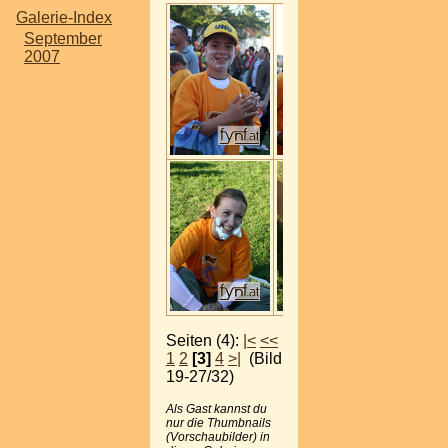
Galerie-Index
September
2007
Seiten (4):
|<
<<
1
2
[3]
4
>|
(Bild
19-27/32)
Als Gast kannst du
nur die Thumbnails
(Vorschaubilder) in