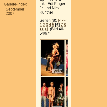
inkl. Edi Finger
Galerie-Index
Jr. und Nicki
September
Kuntner
2007
Seiten (8):
|<
<<
1
2
3
4
5
[6]
7
8
>>
>|
(Bild 46-
54/67)