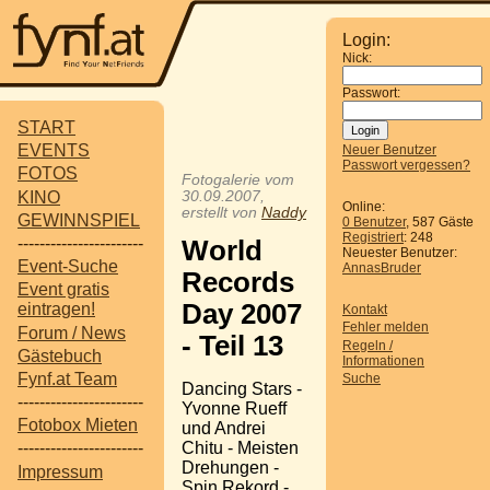
Login:
Nick:
Passwort:
START
EVENTS
Neuer Benutzer
Passwort vergessen?
FOTOS
Fotogalerie vom
KINO
30.09.2007,
Online:
erstellt von
Naddy
GEWINNSPIEL
0 Benutzer
, 587 Gäste
Registriert
: 248
-----------------------
World
Neuester Benutzer:
Event-Suche
AnnasBruder
Records
Event gratis
Day 2007
eintragen!
Kontakt
Fehler melden
Forum / News
- Teil 13
Regeln /
Gästebuch
Informationen
Fynf.at Team
Suche
Dancing Stars -
-----------------------
Yvonne Rueff
Fotobox Mieten
und Andrei
Chitu - Meisten
-----------------------
Drehungen -
Impressum
Spin Rekord -