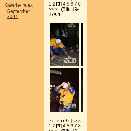
1
2
[3]
4
5
6
7
8
Galerie-Index
>>
>|
(Bild 19-
September
27/64)
2007
Seiten (8):
|<
<<
1
2
[3]
4
5
6
7
8