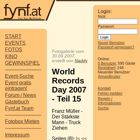
Login:
Nick:
Passwort:
START
EVENTS
Neuer Benutzer
Passwort vergessen?
FOTOS
Fotogalerie vom
KINO
30.09.2007,
Online:
erstellt von
Naddy
GEWINNSPIEL
0 Benutzer
, 595 Gäste
Registriert
: 248
-----------------------
World
Neuester Benutzer:
Event-Suche
AnnasBruder
Records
Event gratis
Day 2007
eintragen!
Kontakt
Fehler melden
Forum / News
- Teil 15
Regeln /
Gästebuch
Informationen
Fynf.at Team
Suche
Franz Müller -
-----------------------
Der Stärkste
Fotobox Mieten
Mann - Truck
Ziehen
-----------------------
Impressum
Seiten (8):
|<
<<