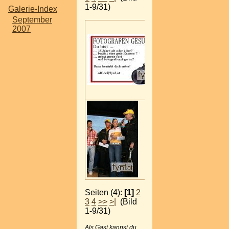
1-9/31)
Galerie-Index
September
2007
Seiten (4):
[1]
2
3
4
>>
>|
(Bild
1-9/31)
Als Gast kannst du