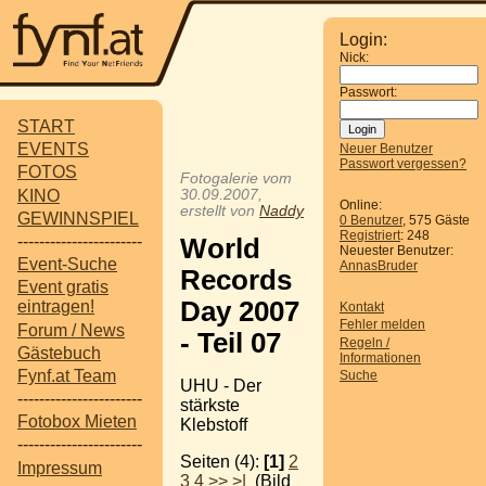
Login:
Nick:
Passwort:
START
EVENTS
Neuer Benutzer
Passwort vergessen?
FOTOS
Fotogalerie vom
KINO
30.09.2007,
Online:
erstellt von
Naddy
GEWINNSPIEL
0 Benutzer
, 575 Gäste
Registriert
: 248
-----------------------
World
Neuester Benutzer:
Event-Suche
AnnasBruder
Records
Event gratis
Day 2007
eintragen!
Kontakt
Fehler melden
Forum / News
- Teil 07
Regeln /
Gästebuch
Informationen
Fynf.at Team
Suche
UHU - Der
-----------------------
stärkste
Fotobox Mieten
Klebstoff
-----------------------
Seiten (4):
[1]
2
Impressum
3
4
>>
>|
(Bild