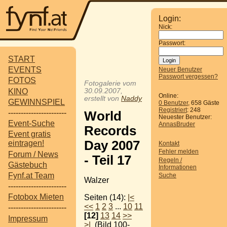
Login:
Nick:
Passwort:
START
EVENTS
Neuer Benutzer
Passwort vergessen?
FOTOS
Fotogalerie vom
KINO
30.09.2007,
Online:
erstellt von
Naddy
GEWINNSPIEL
0 Benutzer
, 658 Gäste
Registriert
: 248
-----------------------
World
Neuester Benutzer:
Event-Suche
AnnasBruder
Records
Event gratis
Day 2007
eintragen!
Kontakt
Fehler melden
Forum / News
- Teil 17
Regeln /
Gästebuch
Informationen
Fynf.at Team
Suche
Walzer
-----------------------
Fotobox Mieten
Seiten (14):
|<
<<
1
2
3
...
10
11
-----------------------
[12]
13
14
>>
Impressum
>|
(Bild 100-