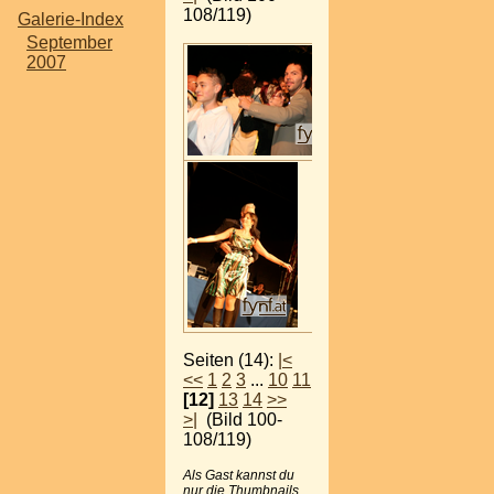
108/119)
Galerie-Index
September
2007
Seiten (14):
|<
<<
1
2
3
...
10
11
[12]
13
14
>>
>|
(Bild 100-
108/119)
Als Gast kannst du
nur die Thumbnails