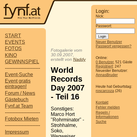
Login:
Nick:
Passwort:
START
EVENTS
Neuer Benutzer
Passwort vergessen?
FOTOS
Fotogalerie vom
KINO
30.09.2007,
Online:
erstellt von
Naddy
GEWINNSPIEL
0 Benutzer
, 521 Gäste
Registriert
: 247
-----------------------
World
Neuester Benutzer:
Event-Suche
AnnasBruder
Records
Event gratis
Day 2007
eintragen!
Heute hat Geburtstag:
roscarcoza
(26)
Forum / News
- Teil 16
Gästebuch
Kontakt
Fynf.at Team
Fehler melden
Sonstiges:
-----------------------
Regeln /
Marco Hort
Informationen
Fotobox Mieten
"Rohrminator" -
Suche
Strohhalme,
-----------------------
Soko,
Impressum
Wegweiser