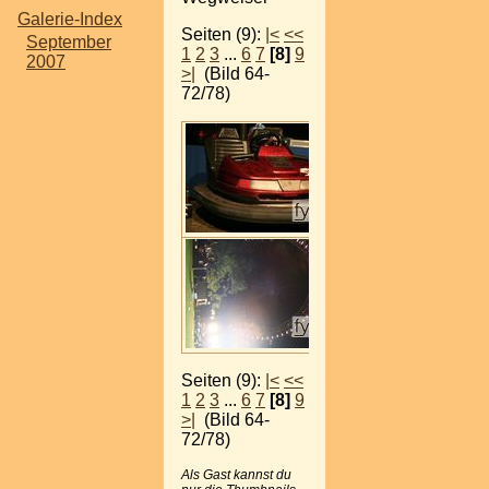
Galerie-Index
Seiten (9):
|<
<<
September
1
2
3
...
6
7
[8]
9
2007
>|
(Bild 64-
72/78)
Seiten (9):
|<
<<
1
2
3
...
6
7
[8]
9
>|
(Bild 64-
72/78)
Als Gast kannst du