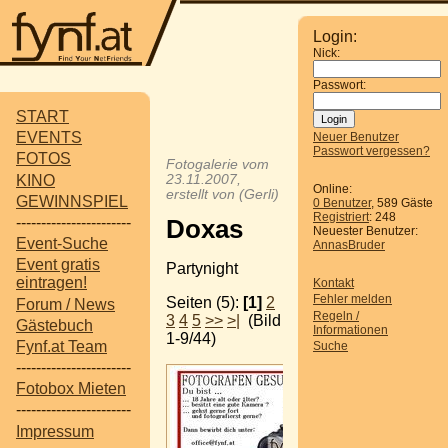
Login:
Nick:
Passwort:
START
EVENTS
Neuer Benutzer
Passwort vergessen?
FOTOS
Fotogalerie vom
KINO
23.11.2007,
Online:
erstellt von (Gerli)
GEWINNSPIEL
0 Benutzer
, 589 Gäste
Registriert
: 248
-----------------------
Doxas
Neuester Benutzer:
Event-Suche
AnnasBruder
Event gratis
Partynight
eintragen!
Kontakt
Fehler melden
Seiten (5):
[1]
2
Forum / News
Regeln /
3
4
5
>>
>|
(Bild
Gästebuch
Informationen
1-9/44)
Fynf.at Team
Suche
-----------------------
Fotobox Mieten
-----------------------
Impressum