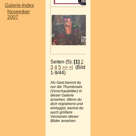
Galerie-Index
November
2007
Seiten (5):
[1]
2
3
4
5
>>
>|
(Bild
1-9/44)
Als Gast kannst du
nur die Thumbnails
(Vorschaubilder) in
dieser Galerie
ansehen. Wenn du
dich registrierst und
einloggst, kannst du
auch größere
Versionen dieser
Bilder ansehen.