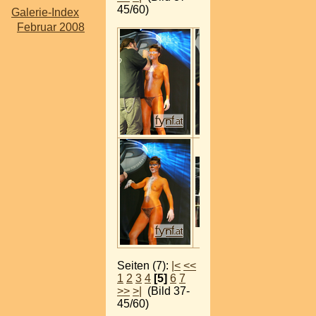
45/60)
Galerie-Index
Februar 2008
Seiten (7):
|<
<<
1
2
3
4
[5]
6
7
>>
>|
(Bild 37-
45/60)