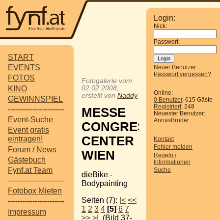
Login:
Nick:
Passwort:
START
EVENTS
Neuer Benutzer
Passwort vergessen?
FOTOS
Fotogalerie vom
KINO
02.02.2008,
Online:
erstellt von
Naddy
GEWINNSPIEL
0 Benutzer
, 615 Gäste
Registriert
: 248
-----------------------
MESSE
Neuester Benutzer:
Event-Suche
AnnasBruder
CONGRESS
Event gratis
CENTER
eintragen!
Kontakt
Fehler melden
Forum / News
WIEN
Regeln /
Gästebuch
Informationen
Fynf.at Team
Suche
dieBike -
-----------------------
Bodypainting
Fotobox Mieten
Seiten (7):
|<
<<
-----------------------
1
2
3
4
[5]
6
7
Impressum
>>
>|
(Bild 37-