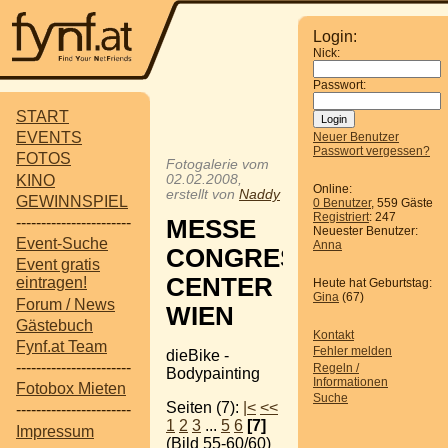
Login:
Nick:
Passwort:
START
EVENTS
Neuer Benutzer
Passwort vergessen?
FOTOS
Fotogalerie vom
KINO
02.02.2008,
Online:
erstellt von
Naddy
GEWINNSPIEL
0 Benutzer
, 559 Gäste
Registriert
: 247
-----------------------
MESSE
Neuester Benutzer:
Event-Suche
Anna
CONGRESS
Event gratis
CENTER
eintragen!
Heute hat Geburtstag:
Gina
(67)
Forum / News
WIEN
Gästebuch
Kontakt
Fynf.at Team
Fehler melden
dieBike -
-----------------------
Regeln /
Bodypainting
Informationen
Fotobox Mieten
Suche
Seiten (7):
|<
<<
-----------------------
1
2
3
...
5
6
[7]
Impressum
(Bild 55-60/60)