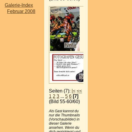
Galerie-Index
Februar 2008
Seiten (7):
|<
<<
1
2
3
...
5
6
[7]
(Bild 55-60/60)
Als Gast kannst du
nur die Thumbnails
(Vorschaubilder) in
dieser Galerie
ansehen. Wenn du
dich registrierst und