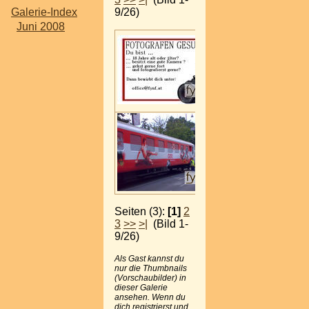
Galerie-Index
9/26)
Juni 2008
Seiten (3):
[1]
2
3
>>
>|
(Bild 1-
9/26)
Als Gast kannst du
nur die Thumbnails
(Vorschaubilder) in
dieser Galerie
ansehen. Wenn du
dich registrierst und