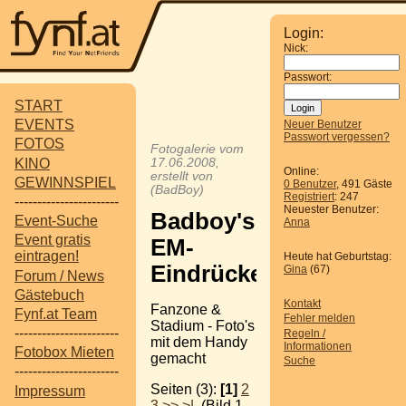
Login:
Nick:
Passwort:
START
EVENTS
Neuer Benutzer
Passwort vergessen?
FOTOS
Fotogalerie vom
KINO
17.06.2008,
Online:
erstellt von
GEWINNSPIEL
0 Benutzer
, 491 Gäste
(BadBoy)
Registriert
: 247
-----------------------
Neuester Benutzer:
Badboy's
Event-Suche
Anna
Event gratis
EM-
eintragen!
Heute hat Geburtstag:
Eindrücke
Gina
(67)
Forum / News
Gästebuch
Kontakt
Fanzone &
Fynf.at Team
Fehler melden
Stadium - Foto's
-----------------------
Regeln /
mit dem Handy
Informationen
Fotobox Mieten
gemacht
Suche
-----------------------
Seiten (3):
[1]
2
Impressum
3
>>
>|
(Bild 1-