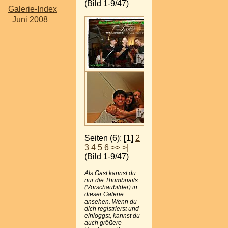
(Bild 1-9/47)
Galerie-Index
Juni 2008
Seiten (6):
[1]
2
3
4
5
6
>>
>|
(Bild 1-9/47)
Als Gast kannst du
nur die Thumbnails
(Vorschaubilder) in
dieser Galerie
ansehen. Wenn du
dich registrierst und
einloggst, kannst du
auch größere