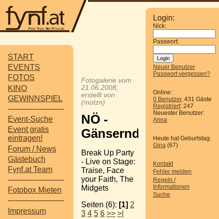
Login:
Nick:
Passwort:
START
EVENTS
Neuer Benutzer
Passwort vergessen?
FOTOS
Fotogalerie vom
KINO
21.06.2008,
Online:
erstellt von
GEWINNSPIEL
0 Benutzer
, 431 Gäste
(motzn)
Registriert
: 247
-----------------------
Neuester Benutzer:
NÖ -
Event-Suche
Anna
Event gratis
Gänserndorf
eintragen!
Heute hat Geburtstag:
Gina
(67)
Forum / News
Break Up Party
Gästebuch
- Live on Stage:
Kontakt
Fynf.at Team
Traise, Face
Fehler melden
your Faith, The
-----------------------
Regeln /
Informationen
Midgets
Fotobox Mieten
Suche
-----------------------
Seiten (6):
[1]
2
Impressum
3
4
5
6
>>
>|