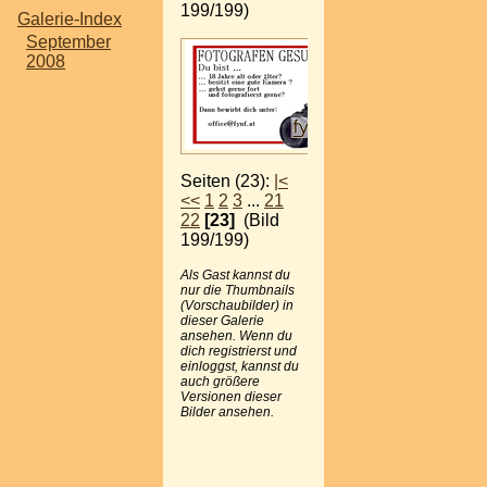
199/199)
Galerie-Index
September
2008
Seiten (23):
|<
<<
1
2
3
...
21
22
[23]
(Bild
199/199)
Als Gast kannst du
nur die Thumbnails
(Vorschaubilder) in
dieser Galerie
ansehen. Wenn du
dich registrierst und
einloggst, kannst du
auch größere
Versionen dieser
Bilder ansehen.