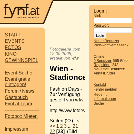
Login:
Nick:
Passwort:
START
EVENTS
Neuer Benutzer
Passwort vergessen?
FOTOS
Fotogalerie vom
KINO
12.09.2008,
Online:
erstellt von
wfw
GEWINNSPIEL
0 Benutzer
, 665 Gäste
Registriert
: 248
-----------------------
Wien -
Neuester Benutzer:
Event-Suche
AnnasBruder
Stadioncenter
Event gratis
eintragen!
Kontakt
Fashion Days -
Fehler melden
Forum / News
Zur Verfügung
Regeln /
Gästebuch
Informationen
gestellt von wfw
Fynf.at Team
Suche
-
-----------------------
http://www.fotoevent.tk
Fotobox Mieten
Seiten (23):
|<
-----------------------
<<
1
2
3
...
21
Impressum
22
[23]
(Bild