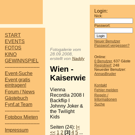
Login:
Nick:
Passwort:
START
EVENTS
Neuer Benutzer
Passwort vergessen?
FOTOS
Fotogalerie vom
KINO
28.09.2008,
Online:
erstellt von
Naddy
GEWINNSPIEL
0 Benutzer
, 637 Gäste
Registriert
: 248
-----------------------
Wien -
Neuester Benutzer:
Event-Suche
AnnasBruder
Kaiserwiese
Event gratis
eintragen!
Kontakt
Vienna
Fehler melden
Forum / News
Recordia 2008 I
Regeln /
Gästebuch
Informationen
Backflip I
Fynf.at Team
Suche
Johnny Joker &
-----------------------
the Twilight
Kids
Fotobox Mieten
-----------------------
Seiten (24):
|<
Impressum
<<
1
2
[3]
4
5
...