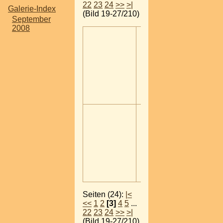
22
23
24
>>
>|
Galerie-Index
(Bild 19-27/210)
September
2008
Seiten (24):
|<
<<
1
2
[3]
4
5
...
22
23
24
>>
>|
(Bild 19-27/210)