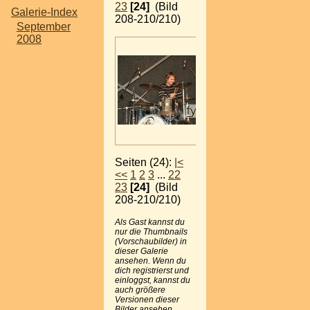
23
[24]
(Bild
Galerie-Index
208-210/210)
September
2008
Seiten (24):
|<
<<
1
2
3
...
22
23
[24]
(Bild
208-210/210)
Als Gast kannst du
nur die Thumbnails
(Vorschaubilder) in
dieser Galerie
ansehen. Wenn du
dich registrierst und
einloggst, kannst du
auch größere
Versionen dieser
Bilder ansehen.