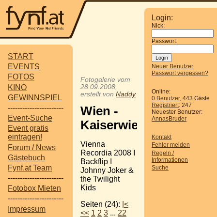
Login:
Nick:
Passwort:
START
EVENTS
Neuer Benutzer
Passwort vergessen?
FOTOS
Fotogalerie vom
KINO
28.09.2008,
Online:
erstellt von
Naddy
GEWINNSPIEL
0 Benutzer
, 443 Gäste
Registriert
: 247
-----------------------
Wien -
Neuester Benutzer:
Event-Suche
AnnasBruder
Kaiserwiese
Event gratis
eintragen!
Kontakt
Vienna
Fehler melden
Forum / News
Recordia 2008 I
Regeln /
Gästebuch
Informationen
Backflip I
Fynf.at Team
Suche
Johnny Joker &
-----------------------
the Twilight
Kids
Fotobox Mieten
-----------------------
Seiten (24):
|<
Impressum
<<
1
2
3
...
22