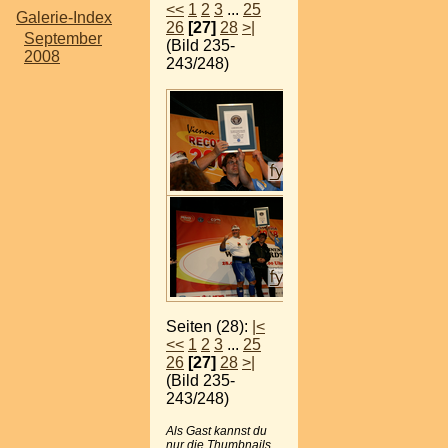
<<
1
2
3
...
25
Galerie-Index
26
[27]
28
>|
September
(Bild 235-
2008
243/248)
Seiten (28):
|<
<<
1
2
3
...
25
26
[27]
28
>|
(Bild 235-
243/248)
Als Gast kannst du
nur die Thumbnails