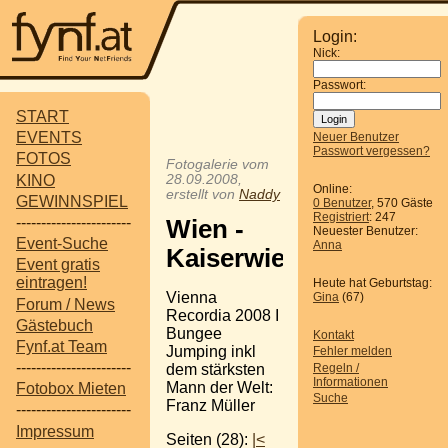
Login:
Nick:
Passwort:
START
EVENTS
Neuer Benutzer
Passwort vergessen?
FOTOS
Fotogalerie vom
KINO
28.09.2008,
Online:
erstellt von
Naddy
GEWINNSPIEL
0 Benutzer
, 570 Gäste
Registriert
: 247
-----------------------
Wien -
Neuester Benutzer:
Event-Suche
Anna
Kaiserwiese
Event gratis
eintragen!
Heute hat Geburtstag:
Vienna
Gina
(67)
Forum / News
Recordia 2008 I
Gästebuch
Bungee
Kontakt
Fynf.at Team
Jumping inkl
Fehler melden
-----------------------
Regeln /
dem stärksten
Informationen
Mann der Welt:
Fotobox Mieten
Suche
Franz Müller
-----------------------
Impressum
Seiten (28):
|<