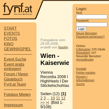
Login:
Nick:
Passwort:
START
EVENTS
Neuer Benutzer
Passwort vergessen?
FOTOS
Fotogalerie vom
KINO
28.09.2008,
Online:
erstellt von
Naddy
GEWINNSPIEL
0 Benutzer
, 535 Gäste
Registriert
: 247
-----------------------
Wien -
Neuester Benutzer:
Event-Suche
AnnasBruder
Kaiserwiese
Event gratis
eintragen!
Kontakt
Vienna
Fehler melden
Forum / News
Recordia 2008 I
Regeln /
Gästebuch
Informationen
HighHeels I Der
Fynf.at Team
Suche
Stöckelschuhlauf
-----------------------
Seiten (12):
[1]
Fotobox Mieten
2
3
...
10
11
12
-----------------------
>>
>|
(Bild 1-
Impressum
9/108)