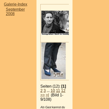
Galerie-Index
September
2008
Seiten (12):
[1]
2
3
...
10
11
12
>>
>|
(Bild 1-
9/108)
Als Gast kannst du