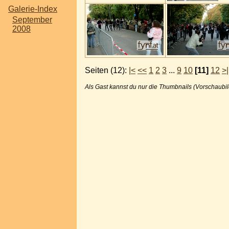
Galerie-Index
September
2008
Seiten (12):
|<
<<
1
2
3
...
9
10
[11]
12
>|
Als Gast kannst du nur die Thumbnails (Vorschaubil