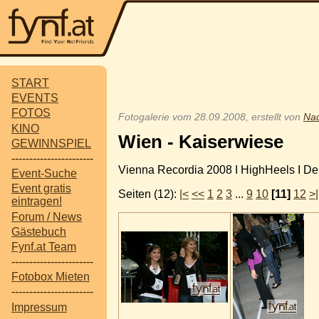
START
EVENTS
FOTOS
Fotogalerie vom 28.09.2008, erstellt von
Na
KINO
Wien - Kaiserwiese
GEWINNSPIEL
-----------------------
Vienna Recordia 2008 I HighHeels I De
Event-Suche
Event gratis
Seiten (12):
|<
<<
1
2
3
...
9
10
[11]
12
>|
eintragen!
Forum / News
Gästebuch
Fynf.at Team
-----------------------
Fotobox Mieten
-----------------------
Impressum