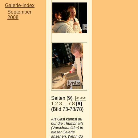
Galerie-Index
September
2008
Seiten (9):
|<
<<
1
2
3
...
7
8
[9]
(Bild 73-78/78)
Als Gast kannst du
nur die Thumbnails
(Vorschaubilder) in
dieser Galerie
ansehen. Wenn du