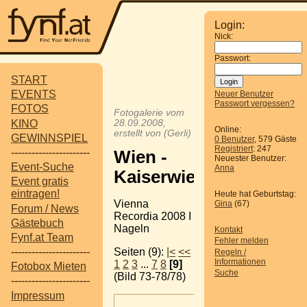
Login:
Nick:
Passwort:
START
EVENTS
Neuer Benutzer
Passwort vergessen?
FOTOS
Fotogalerie vom
KINO
28.09.2008,
Online:
erstellt von (Gerli)
GEWINNSPIEL
0 Benutzer
, 579 Gäste
Registriert
: 247
-----------------------
Wien -
Neuester Benutzer:
Event-Suche
Anna
Kaiserwiese
Event gratis
eintragen!
Heute hat Geburtstag:
Vienna
Gina
(67)
Forum / News
Recordia 2008 I
Gästebuch
Nageln
Kontakt
Fynf.at Team
Fehler melden
Seiten (9):
|<
<<
-----------------------
Regeln /
Informationen
1
2
3
...
7
8
[9]
Fotobox Mieten
Suche
(Bild 73-78/78)
-----------------------
Impressum