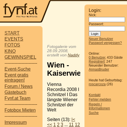
Login:
Nick:
Passwort:
START
EVENTS
Neuer Benutzer
Passwort vergessen?
FOTOS
Fotogalerie vom
KINO
28.09.2008,
Online:
erstellt von
Naddy
GEWINNSPIEL
0 Benutzer
, 433 Gäste
Registriert
: 247
-----------------------
Wien -
Neuester Benutzer:
Event-Suche
AnnasBruder
Kaiserwiese
Event gratis
eintragen!
Heute hat Geburtstag:
Vienna
roscarcoza
(26)
Forum / News
Recordia 2008 I
Gästebuch
Schnitzel I Das
Kontakt
Fynf.at Team
längste Wiener
Fehler melden
-----------------------
Regeln /
Schnitzel der
Informationen
Welt
Fotobox Mieten
Suche
-----------------------
Seiten (13):
|<
Impressum
<<
1
2
3
...
11
12