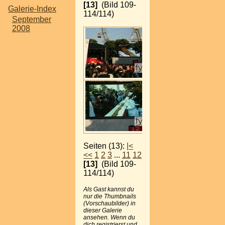
[13]
(Bild 109-
Galerie-Index
114/114)
September
2008
Seiten (13):
|<
<<
1
2
3
...
11
12
[13]
(Bild 109-
114/114)
Als Gast kannst du
nur die Thumbnails
(Vorschaubilder) in
dieser Galerie
ansehen. Wenn du
dich registrierst und