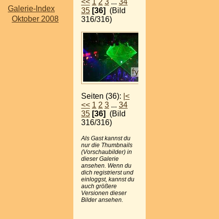
<<
1
2
3
...
34
Galerie-Index
35
[36]
(Bild
Oktober 2008
316/316)
Seiten (36):
|<
<<
1
2
3
...
34
35
[36]
(Bild
316/316)
Als Gast kannst du
nur die Thumbnails
(Vorschaubilder) in
dieser Galerie
ansehen. Wenn du
dich registrierst und
einloggst, kannst du
auch größere
Versionen dieser
Bilder ansehen.