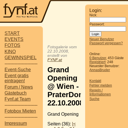
Login:
Nick:
Passwort:
START
EVENTS
Neuer Benutzer
Passwort vergessen?
FOTOS
Fotogalerie vom
KINO
22.10.2008,
Online:
erstellt von
GEWINNSPIEL
0 Benutzer
, 453 Gäste
FYNF.at
Registriert
: 248
-----------------------
Neuester Benutzer:
Grand
Event-Suche
AnnasBruder
Event gratis
Opening
eintragen!
Kontakt
@ Wien -
Fehler melden
Forum / News
Regeln /
Gästebuch
PraterDomE
Informationen
Fynf.at Team
Suche
22.10.2008
-----------------------
Fotobox Mieten
Grand Opening
-----------------------
Impressum
Seiten (36):
|<