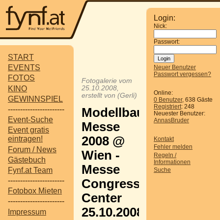
Login:
Nick:
Passwort:
START
EVENTS
Neuer Benutzer
Passwort vergessen?
FOTOS
Fotogalerie vom
KINO
25.10.2008,
Online:
erstellt von (Gerli)
GEWINNSPIEL
0 Benutzer
, 638 Gäste
Registriert
: 248
-----------------------
Modellbau-
Neuester Benutzer:
Event-Suche
AnnasBruder
Messe
Event gratis
2008 @
eintragen!
Kontakt
Fehler melden
Forum / News
Wien -
Regeln /
Gästebuch
Informationen
Messe
Fynf.at Team
Suche
-----------------------
Congress
Fotobox Mieten
Center
-----------------------
25.10.2008
Impressum