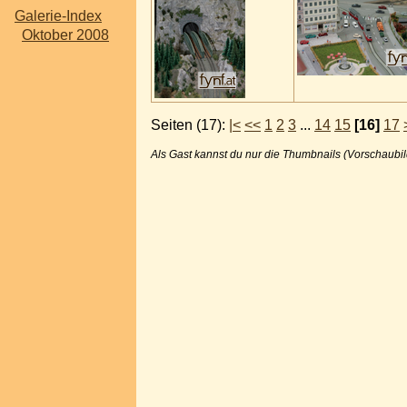
Galerie-Index
Oktober 2008
Seiten (17):
|<
<<
1
2
3
...
14
15
[16]
17
Als Gast kannst du nur die Thumbnails (Vorschaubil