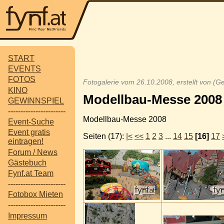
START
EVENTS
FOTOS
Fotogalerie vom 26.10.2008, erstellt von (Ger
KINO
Modellbau-Messe 2008 
GEWINNSPIEL
-----------------------
Modellbau-Messe 2008
Event-Suche
Event gratis
Seiten (17):
|<
<<
1
2
3
...
14
15
[16]
17
eintragen!
Forum / News
Gästebuch
Fynf.at Team
-----------------------
Fotobox Mieten
-----------------------
Impressum