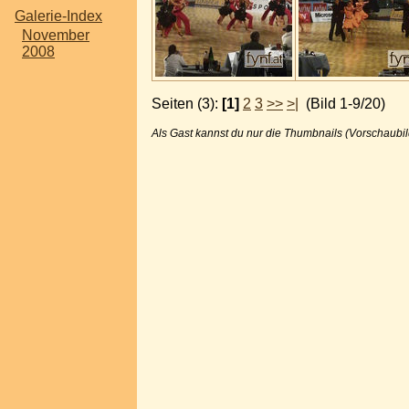
Galerie-Index
November
2008
Seiten (3):
[1]
2
3
>>
>|
(Bild 1-9/20)
Als Gast kannst du nur die Thumbnails (Vorschaubil