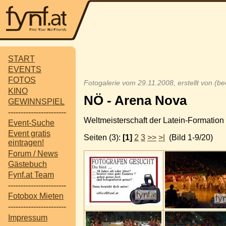
START
EVENTS
FOTOS
Fotogalerie vom 29.11.2008, erstellt von (b
KINO
NÖ - Arena Nova
GEWINNSPIEL
-----------------------
Weltmeisterschaft der Latein-Formation 
Event-Suche
Event gratis
Seiten (3):
[1]
2
3
>>
>|
(Bild 1-9/20)
eintragen!
Forum / News
Gästebuch
Fynf.at Team
-----------------------
Fotobox Mieten
-----------------------
Impressum