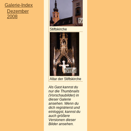
Galerie-Index
Dezember
2008
Innenhof
Stiftskirche
Stiftskiche
Altar der Stiftskirche
Als Gast kannst du
nur die Thumbnails
(Vorschaubilder) in
dieser Galerie
ansehen. Wenn du
dich registrierst und
einloggst, kannst du
auch größere
Versionen dieser
Bilder ansehen.