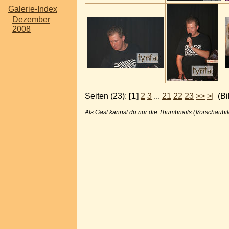
Galerie-Index
Dezember
2008
Seiten (23):
[1]
2
3
...
21
22
23
>>
>|
(Bil
Als Gast kannst du nur die Thumbnails (Vorschaubil