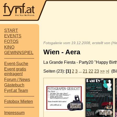
START
EVENTS
FOTOS
Fotogalerie vom 19.12.2008, erstellt von (
KINO
Wien - Aera
GEWINNSPIEL
-----------------------
La Grande Fiesta - Party20 "Happy Birt
Event-Suche
Event gratis
Seiten (23):
[1]
2
3
...
21
22
23
>>
>|
(Bil
eintragen!
Forum / News
Gästebuch
Fynf.at Team
-----------------------
Fotobox Mieten
-----------------------
Impressum