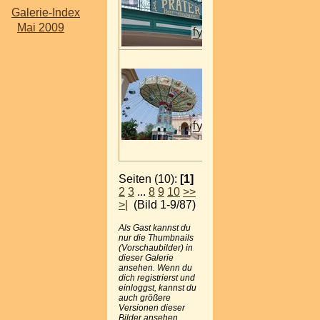
Galerie-Index
Mai 2009
Seiten (10):
[1]
2
3
...
8
9
10
>>
>|
(Bild 1-9/87)
Als Gast kannst du
nur die Thumbnails
(Vorschaubilder) in
dieser Galerie
ansehen. Wenn du
dich registrierst und
einloggst, kannst du
auch größere
Versionen dieser
Bilder ansehen.