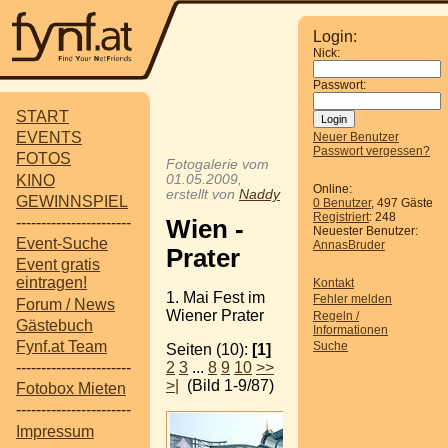
Login:
Nick:
Passwort:
START
EVENTS
Neuer Benutzer
Passwort vergessen?
FOTOS
Fotogalerie vom
KINO
01.05.2009,
Online:
erstellt von
Naddy
GEWINNSPIEL
0 Benutzer
, 497 Gäste
Registriert
: 248
-----------------------
Wien -
Neuester Benutzer:
Event-Suche
AnnasBruder
Prater
Event gratis
eintragen!
Kontakt
1. Mai Fest im
Fehler melden
Forum / News
Wiener Prater
Regeln /
Gästebuch
Informationen
Fynf.at Team
Suche
Seiten (10):
[1]
2
3
...
8
9
10
>>
-----------------------
>|
(Bild 1-9/87)
Fotobox Mieten
-----------------------
Impressum