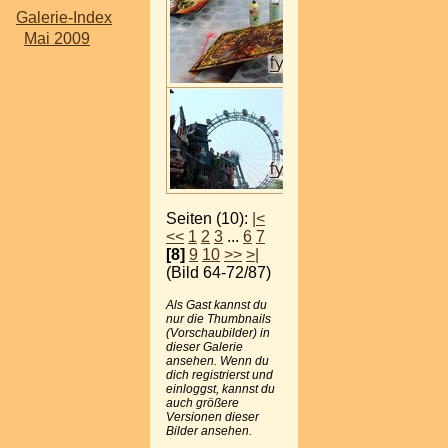
Galerie-Index
Mai 2009
Seiten (10):
|<
<<
1
2
3
...
6
7
[8]
9
10
>>
>|
(Bild 64-72/87)
Als Gast kannst du
nur die Thumbnails
(Vorschaubilder) in
dieser Galerie
ansehen. Wenn du
dich registrierst und
einloggst, kannst du
auch größere
Versionen dieser
Bilder ansehen.