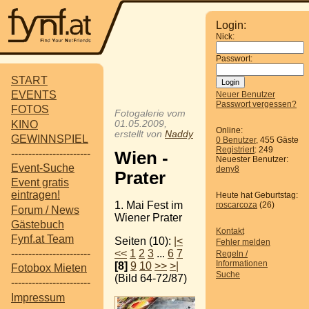
Login:
Nick:
Passwort:
START
EVENTS
Neuer Benutzer
Passwort vergessen?
FOTOS
Fotogalerie vom
KINO
01.05.2009,
Online:
erstellt von
Naddy
GEWINNSPIEL
0 Benutzer
, 455 Gäste
Registriert
: 249
-----------------------
Wien -
Neuester Benutzer:
Event-Suche
deny8
Prater
Event gratis
eintragen!
Heute hat Geburtstag:
1. Mai Fest im
roscarcoza
(26)
Forum / News
Wiener Prater
Gästebuch
Kontakt
Fynf.at Team
Seiten (10):
|<
Fehler melden
<<
1
2
3
...
6
7
-----------------------
Regeln /
Informationen
[8]
9
10
>>
>|
Fotobox Mieten
Suche
(Bild 64-72/87)
-----------------------
Impressum