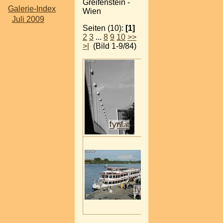
Greifenstein -
Galerie-Index
Wien
Juli 2009
Seiten (10):
[1]
2
3
...
8
9
10
>>
>|
(Bild 1-9/84)