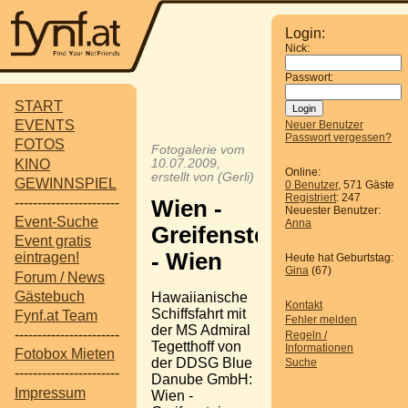
Login:
Nick:
Passwort:
START
EVENTS
Neuer Benutzer
Passwort vergessen?
FOTOS
Fotogalerie vom
KINO
10.07.2009,
Online:
erstellt von (Gerli)
GEWINNSPIEL
0 Benutzer
, 571 Gäste
Registriert
: 247
-----------------------
Wien -
Neuester Benutzer:
Event-Suche
Anna
Greifenstein
Event gratis
- Wien
eintragen!
Heute hat Geburtstag:
Gina
(67)
Forum / News
Gästebuch
Hawaiianische
Kontakt
Schiffsfahrt mit
Fynf.at Team
Fehler melden
der MS Admiral
-----------------------
Regeln /
Tegetthoff von
Informationen
Fotobox Mieten
der DDSG Blue
Suche
-----------------------
Danube GmbH:
Impressum
Wien -