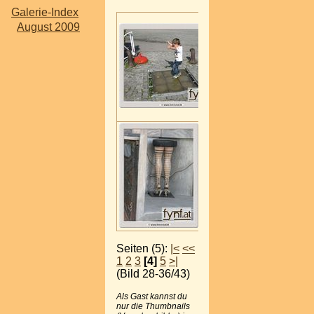
Galerie-Index
August 2009
Seiten (5):
|<
<<
1
2
3
[4]
5
>|
(Bild 28-36/43)
Als Gast kannst du
nur die Thumbnails