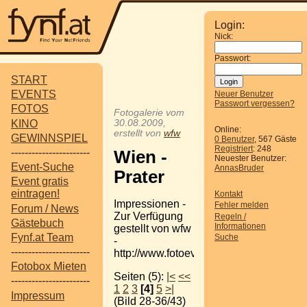
Login:
Nick:
Passwort:
START
EVENTS
Neuer Benutzer
Passwort vergessen?
FOTOS
Fotogalerie vom
KINO
30.08.2009,
Online:
erstellt von
wfw
GEWINNSPIEL
0 Benutzer
, 567 Gäste
Registriert
: 248
-----------------------
Wien -
Neuester Benutzer:
Event-Suche
AnnasBruder
Prater
Event gratis
eintragen!
Kontakt
Impressionen -
Fehler melden
Forum / News
Zur Verfügung
Regeln /
Gästebuch
Informationen
gestellt von wfw
Fynf.at Team
Suche
-
-----------------------
http://www.fotoevent.tk
Fotobox Mieten
Seiten (5):
|<
<<
-----------------------
1
2
3
[4]
5
>|
Impressum
(Bild 28-36/43)