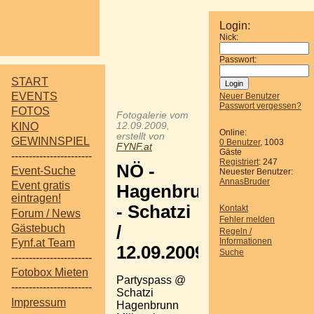
Login:
Nick:
Passwort:
START
EVENTS
Neuer Benutzer
Passwort vergessen?
FOTOS
Fotogalerie vom
KINO
12.09.2009,
Online:
erstellt von
GEWINNSPIEL
0 Benutzer
, 1003
FYNF.at
Gäste
-----------------------
Registriert
: 247
NÖ -
Event-Suche
Neuester Benutzer:
AnnasBruder
Event gratis
Hagenbrunn
eintragen!
- Schatzi
Kontakt
Forum / News
Fehler melden
Gästebuch
/
Regeln /
Informationen
Fynf.at Team
12.09.2009
Suche
-----------------------
Fotobox Mieten
Partyspass @
-----------------------
Schatzi
Impressum
Hagenbrunn