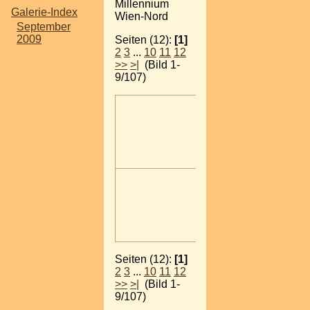
Millennium
Galerie-Index
Wien-Nord
September
2009
Seiten (12):
[1]
2
3
...
10
11
12
>>
>|
(Bild 1-
9/107)
Seiten (12):
[1]
2
3
...
10
11
12
>>
>|
(Bild 1-
9/107)