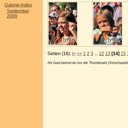
Galerie-Index
September
2009
Seiten (16):
|<
<<
1
2
3
...
12
13
[14]
15
Als Gast kannst du nur die Thumbnails (Vorschaubil