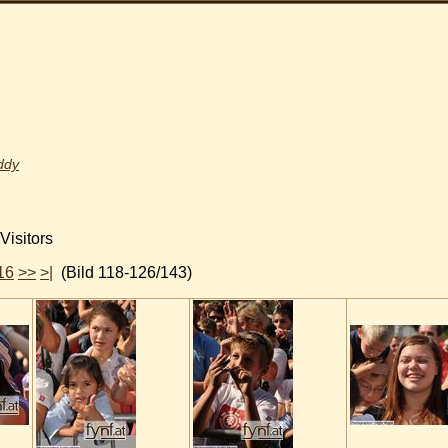
ddy
isitors
16
>>
>|
(Bild 118-126/143)