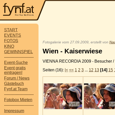
START
EVENTS
FOTOS
Fotogalerie vom 27.09.2009, erstellt von
Na
KINO
Wien - Kaiserwiese
GEWINNSPIEL
-----------------------
VIENNA RECORDIA 2009 - Besucher / V
Event-Suche
Event gratis
Seiten (16):
|<
<<
1
2
3
...
12
13
[14]
15
eintragen!
Forum / News
Gästebuch
Fynf.at Team
-----------------------
Fotobox Mieten
-----------------------
Impressum