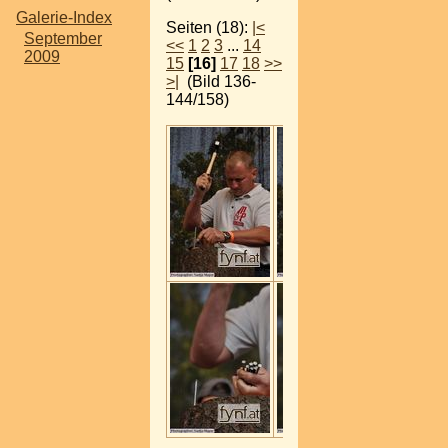
Galerie-Index
Seiten (18):
|<
September
<<
1
2
3
...
14
2009
15
[16]
17
18
>>
>|
(Bild 136-
144/158)