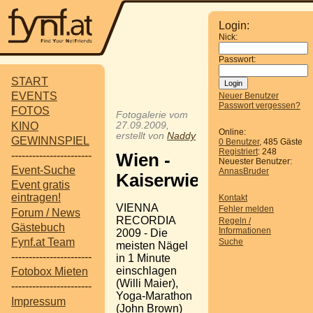
Login:
Nick:
Passwort:
START
EVENTS
Neuer Benutzer
Passwort vergessen?
FOTOS
Fotogalerie vom
KINO
27.09.2009,
Online:
erstellt von
Naddy
GEWINNSPIEL
0 Benutzer
, 485 Gäste
Registriert
: 248
-----------------------
Wien -
Neuester Benutzer:
Event-Suche
AnnasBruder
Kaiserwiese
Event gratis
eintragen!
Kontakt
VIENNA
Fehler melden
Forum / News
RECORDIA
Regeln /
Gästebuch
Informationen
2009 - Die
Fynf.at Team
Suche
meisten Nägel
-----------------------
in 1 Minute
einschlagen
Fotobox Mieten
(Willi Maier),
-----------------------
Yoga-Marathon
Impressum
(John Brown)