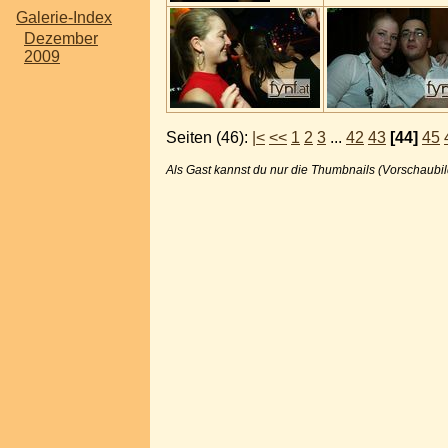
Galerie-Index
Dezember
2009
Seiten (46):
|<
<<
1
2
3
...
42
43
[44]
45
Als Gast kannst du nur die Thumbnails (Vorschaubil