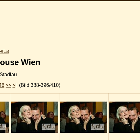
F.at
house Wien
 Stadlau
46
>>
>|
(Bild 388-396/410)