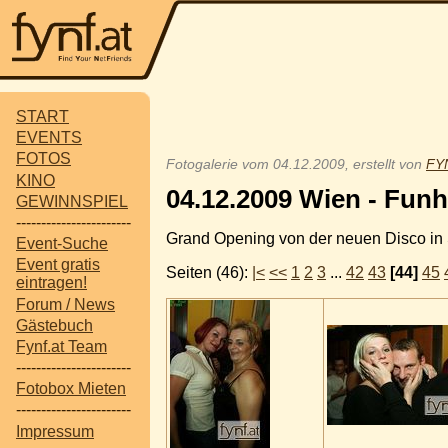
START
EVENTS
FOTOS
Fotogalerie vom 04.12.2009, erstellt von
FYN
KINO
04.12.2009 Wien - Fun
GEWINNSPIEL
-----------------------
Grand Opening von der neuen Disco in
Event-Suche
Event gratis
Seiten (46):
|<
<<
1
2
3
...
42
43
[44]
45
eintragen!
Forum / News
Gästebuch
Fynf.at Team
-----------------------
Fotobox Mieten
-----------------------
Impressum