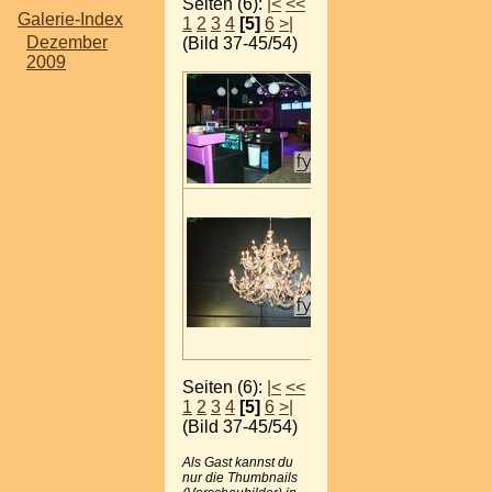
Seiten (6):
|<
<<
Galerie-Index
1
2
3
4
[5]
6
>|
Dezember
(Bild 37-45/54)
2009
Seiten (6):
|<
<<
1
2
3
4
[5]
6
>|
(Bild 37-45/54)
Als Gast kannst du
nur die Thumbnails