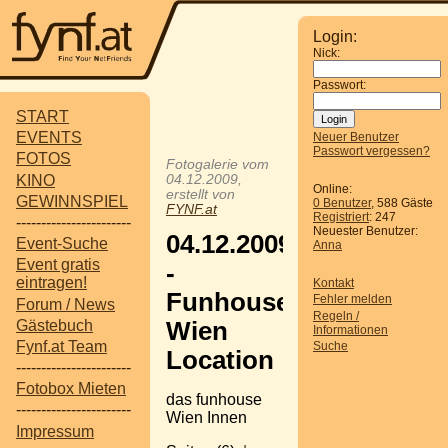
Login:
Nick:
Passwort:
START
EVENTS
Neuer Benutzer
Passwort vergessen?
FOTOS
Fotogalerie vom
KINO
04.12.2009,
Online:
erstellt von
GEWINNSPIEL
0 Benutzer
, 588 Gäste
FYNF.at
Registriert
: 247
-----------------------
Neuester Benutzer:
04.12.2009Wien
Event-Suche
Anna
Event gratis
-
eintragen!
Kontakt
Funhouse
Fehler melden
Forum / News
Regeln /
Gästebuch
Wien
Informationen
Fynf.at Team
Suche
Location
-----------------------
Fotobox Mieten
das funhouse
-----------------------
Wien Innen
Impressum