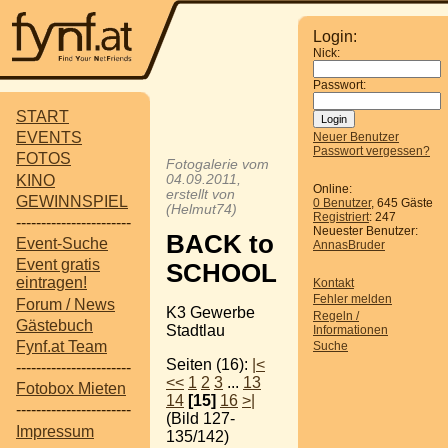
Login:
Nick:
Passwort:
START
EVENTS
Neuer Benutzer
Passwort vergessen?
FOTOS
Fotogalerie vom
KINO
04.09.2011,
Online:
erstellt von
GEWINNSPIEL
0 Benutzer
, 645 Gäste
(Helmut74)
Registriert
: 247
-----------------------
Neuester Benutzer:
BACK to
Event-Suche
AnnasBruder
Event gratis
SCHOOL
eintragen!
Kontakt
Fehler melden
Forum / News
K3 Gewerbe
Regeln /
Gästebuch
Stadtlau
Informationen
Fynf.at Team
Suche
Seiten (16):
|<
-----------------------
<<
1
2
3
...
13
Fotobox Mieten
14
[15]
16
>|
-----------------------
(Bild 127-
Impressum
135/142)