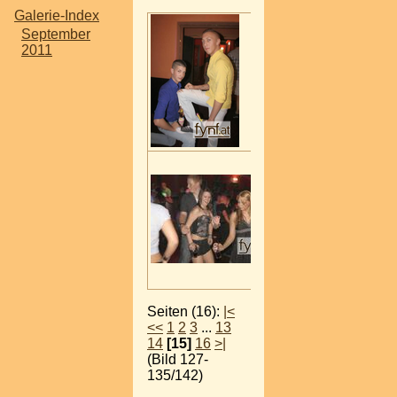
Galerie-Index
September
2011
Seiten (16):
|<
<<
1
2
3
...
13
14
[15]
16
>|
(Bild 127-
135/142)