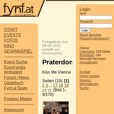
Login:
Nick:
Passwort:
START
EVENTS
Neuer Benutzer
Passwort vergessen?
FOTOS
Fotogalerie vom
KINO
06.04.2012,
Online:
erstellt von
GEWINNSPIEL
0 Benutzer
, 538 Gäste
(Ironman01)
Registriert
: 248
-----------------------
Neuester Benutzer:
Praterdom
Event-Suche
AnnasBruder
Event gratis
eintragen!
Kiss Me Vienna
Kontakt
Fehler melden
Forum / News
Regeln /
Seiten (19):
[1]
Gästebuch
Informationen
2
3
...
17
18
19
Fynf.at Team
Suche
>>
>|
(Bild 1-
-----------------------
9/170)
Fotobox Mieten
-----------------------
Impressum