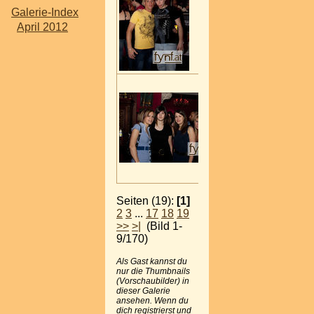
Galerie-Index
April 2012
Seiten (19):
[1]
2
3
...
17
18
19
>>
>|
(Bild 1-
9/170)
Als Gast kannst du
nur die Thumbnails
(Vorschaubilder) in
dieser Galerie
ansehen. Wenn du
dich registrierst und