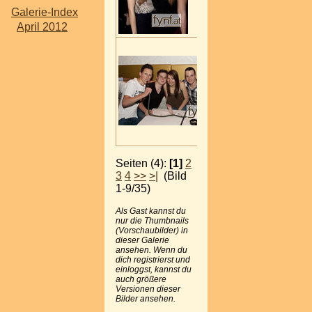
Galerie-Index
April 2012
Seiten (4):
[1]
2
3
4
>>
>|
(Bild
1-9/35)
Als Gast kannst du
nur die Thumbnails
(Vorschaubilder) in
dieser Galerie
ansehen. Wenn du
dich registrierst und
einloggst, kannst du
auch größere
Versionen dieser
Bilder ansehen.