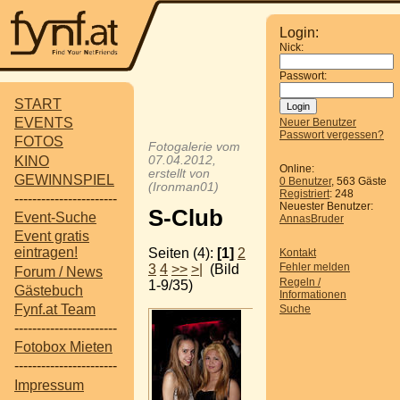
Login:
Nick:
Passwort:
START
EVENTS
Neuer Benutzer
Passwort vergessen?
FOTOS
Fotogalerie vom
KINO
07.04.2012,
Online:
erstellt von
GEWINNSPIEL
0 Benutzer
, 563 Gäste
(Ironman01)
Registriert
: 248
-----------------------
Neuester Benutzer:
S-Club
Event-Suche
AnnasBruder
Event gratis
eintragen!
Seiten (4):
[1]
2
Kontakt
Fehler melden
3
4
>>
>|
(Bild
Forum / News
Regeln /
1-9/35)
Gästebuch
Informationen
Fynf.at Team
Suche
-----------------------
Fotobox Mieten
-----------------------
Impressum