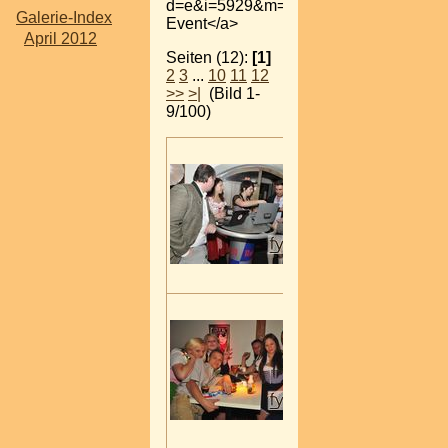
d=e&i=5929&m=v">zum
Galerie-Index
Event</a>
April 2012
Seiten (12):
[1]
2
3
...
10
11
12
>>
>|
(Bild 1-
9/100)