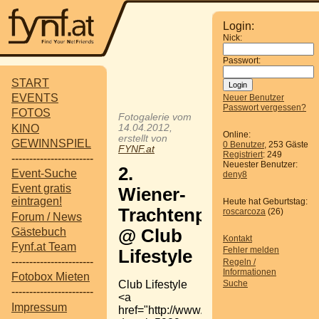
Login:
Nick:
Passwort:
START
EVENTS
Neuer Benutzer
Passwort vergessen?
FOTOS
Fotogalerie vom
KINO
14.04.2012,
Online:
erstellt von
GEWINNSPIEL
0 Benutzer
, 253 Gäste
FYNF.at
Registriert
: 249
-----------------------
Neuester Benutzer:
2.
Event-Suche
deny8
Event gratis
Wiener-
eintragen!
Heute hat Geburtstag:
Trachtenparty
roscarcoza
(26)
Forum / News
Gästebuch
@ Club
Kontakt
Fynf.at Team
Fehler melden
Lifestyle
-----------------------
Regeln /
Informationen
Fotobox Mieten
Club Lifestyle
Suche
-----------------------
<a
Impressum
href="http://www.fynf.at/?