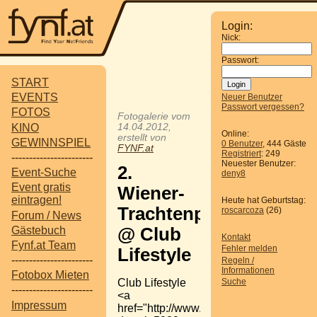
Login:
Nick:
Passwort:
START
EVENTS
Neuer Benutzer
Passwort vergessen?
FOTOS
Fotogalerie vom
KINO
14.04.2012,
Online:
erstellt von
GEWINNSPIEL
0 Benutzer
, 444 Gäste
FYNF.at
Registriert
: 249
-----------------------
Neuester Benutzer:
2.
Event-Suche
deny8
Event gratis
Wiener-
eintragen!
Heute hat Geburtstag:
Trachtenparty
roscarcoza
(26)
Forum / News
Gästebuch
@ Club
Kontakt
Fynf.at Team
Fehler melden
Lifestyle
-----------------------
Regeln /
Informationen
Fotobox Mieten
Club Lifestyle
Suche
-----------------------
<a
Impressum
href="http://www.fynf.at/?