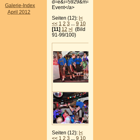
d=e&i=5929&m=v">zum
Galerie-Index
Event</a>
April 2012
Seiten (12):
|<
<<
1
2
3
...
9
10
[11]
12
>|
(Bild
91-99/100)
Seiten (12):
|<
<<
1
2
3
...
9
10